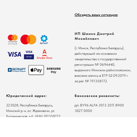
Обсудить вашу ситуацию
ИП Шамко Дмитрий
Михайлович
(г. Минск, Республика Беларусь),
действующий на основании
свидетельства о государственной
регистрации № 0696440,
выданного Минским райисполкомом,
внесена запись в ЕГР 02.09.2019 г.
за рег. № 191358172.
Юридический адрес:
Банковские реквизиты:
223028, Республика Беларусь,
р/с BY96 ALFA 3013 2011 8900
Минский р-н, а.г. Ждановичи, ул.
3027 0000
Ботаническая, д.6. УНН 191358172
в ЗАО "Альфа-Банк". BIC ALFABY2X
тел.: +375(29) 676-26-28 e-mail:
info@shamko.pro
г. Минск, ул. Сурганова, 43-47,
220013